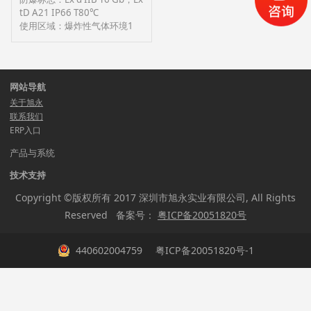
tD A21 IP66 T80℃
使用区域：爆炸性气体环境1
区、粉尘21区,T1～T6组温度
组别
防护等级:IP66(整机)
网站导航
关于旭永
联系我们
ERP入口
产品与系统
技术支持
Copyright ©版权所有 2017 深圳市旭永实业有限公司, All Rights
Reserved 备案号：
粤ICP备20051820号
440602004759
粤ICP备20051820号-1